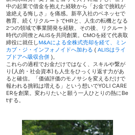
中の起業で借金を抱えた経験から「お金で挑戦が
途絶える悔しさ」を痛感。新卒入社のベネッセで
教育、続くリクルートでHRと、人生の転機となる
2つの領域で事業開発を経験。その後、リクルート
時代の同僚とALISを共同創業。CMOを経て代表取
締役に就任し
M&Aによる全株式売却を経て、ミン
カブ・ジ・インフォノイドへ加わる
(
ALISはライ
ブドアへ吸収合併
)。
これらの過程でお金だけではなく、スキルや繋が
り(人的・社会資本)も人生をひっくり返す力があ
ると確信。「価値評価のモノサシを変えるだけで
報われる挑戦は増える」という想いでYOLI CARE
ERを創業。変わりたいと願う一人ひとりの熱にBe
tする。